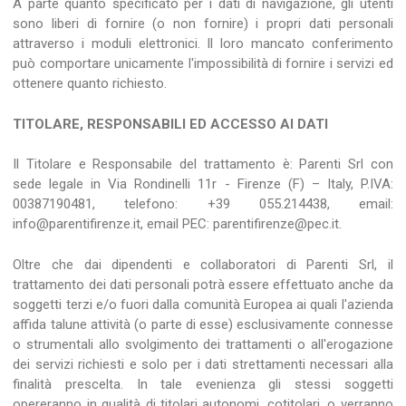
A parte quanto specificato per i dati di navigazione, gli utenti
sono liberi di fornire (o non fornire) i propri dati personali
attraverso i moduli elettronici. Il loro mancato conferimento
può comportare unicamente l'impossibilità di fornire i servizi ed
ottenere quanto richiesto.
TITOLARE, RESPONSABILI ED ACCESSO AI DATI
Il Titolare e Responsabile del trattamento è: Parenti Srl con
sede legale in Via Rondinelli 11r - Firenze (F) – Italy, P.IVA:
00387190481, telefono: +39 055.214438, email:
info@parentifirenze.it, email PEC: parentifirenze@pec.it.
Oltre che dai dipendenti e collaboratori di Parenti Srl, il
trattamento dei dati personali potrà essere effettuato anche da
soggetti terzi e/o fuori dalla comunità Europea ai quali l'azienda
affida talune attività (o parte di esse) esclusivamente connesse
o strumentali allo svolgimento dei trattamenti o all'erogazione
dei servizi richiesti e solo per i dati strettamenti necessari alla
finalità prescelta. In tale evenienza gli stessi soggetti
opereranno in qualità di titolari autonomi, cotitolari, o verranno