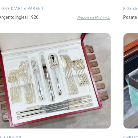
IONE D'ARTE PARENTI
ROBBE
Prezzo su Richiesta
rgento Inglesi 1920
Posate 
& BERKING
CHRIS