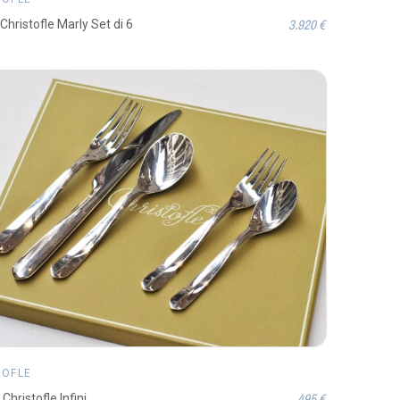
3.920 €
Christofle Marly Set di 6
TOFLE
495 €
Christofle Infini