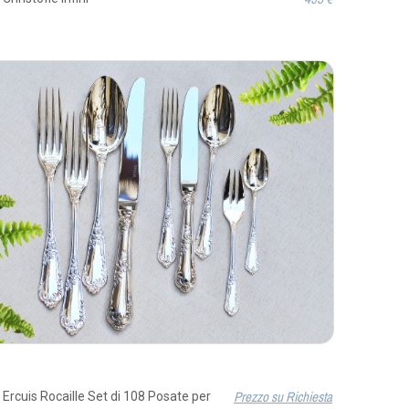
S
Prezzo su Richiesta
 Ercuis Rocaille Set di 108 Posate per