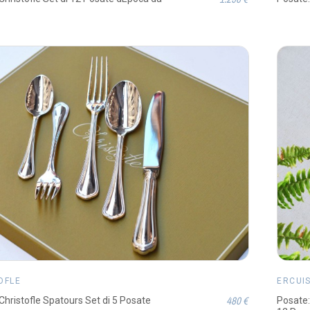
OFLE
ERCUI
480 €
Christofle Spatours Set di 5 Posate
Posate: