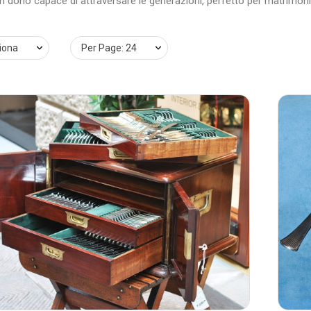
 dono capace di attraversare le generazioni, perfetto per matrimoni
iona
Per Page: 24