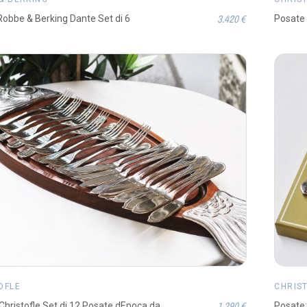
3.420 €
obbe & Berking Dante Set di 6
Posate 
OFLE
CHRIS
1.290 €
Christofle Set di 12 Posate dEpoca da
Posate: 