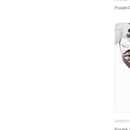
Posate R
CHRIST
Posate: 