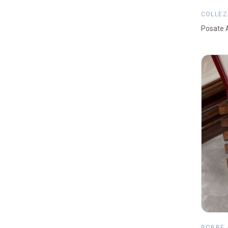
COLLEZ
Posate A
ROBBE 