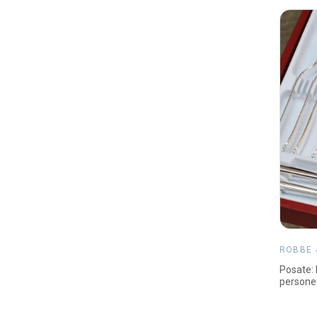
ROBBE 
Posate: 
persone