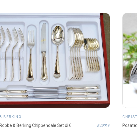
& BERKING
CHRIS
5.988 €
Robbe & Berking Chippendale Set di 6
Posate: