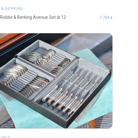
 & BERKING
7.704 €
Robbe & Berking Avenue Set di 12
TOFLE