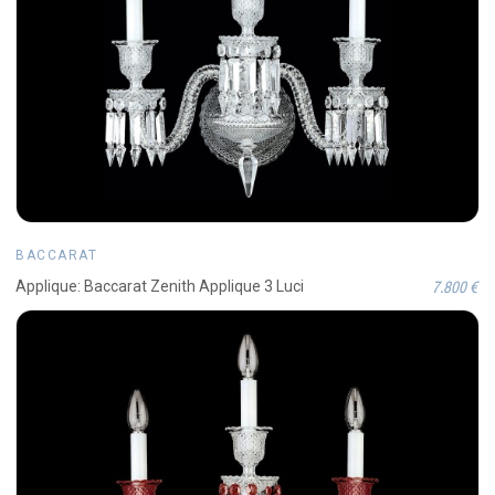
BACCARAT
7.800 €
Applique: Baccarat Zenith Applique 3 Luci