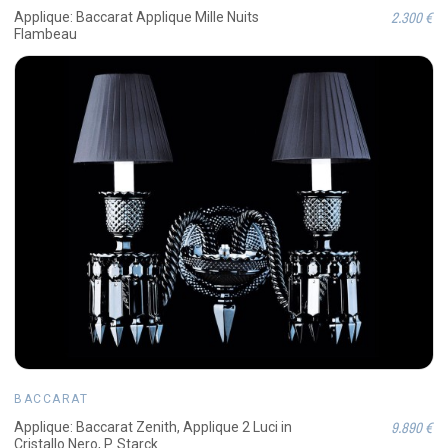
2.300 €
Applique: Baccarat Applique Mille Nuits
Flambeau
BACCARAT
9.890 €
Applique: Baccarat Zenith, Applique 2 Luci in
Cristallo Nero, P. Starck