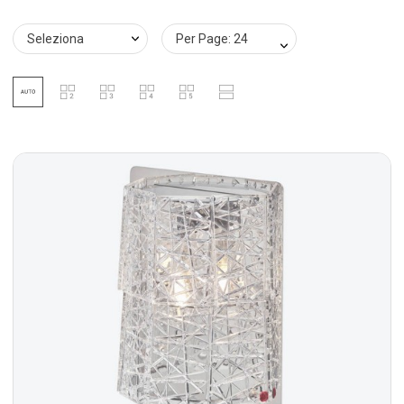
Seleziona
Per Page: 24