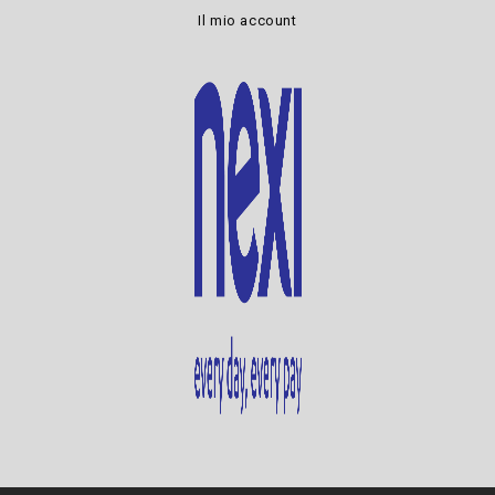
Il mio account