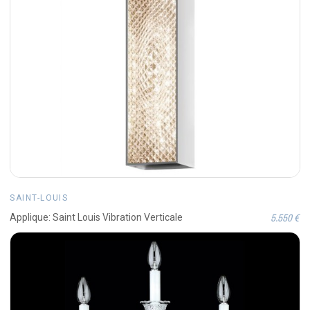
SAINT-LOUIS
5.550 €
Applique: Saint Louis Vibration Verticale