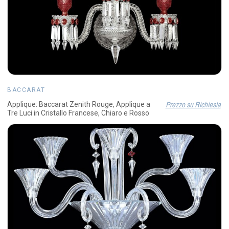
BACCARAT
Prezzo su Richiesta
Applique: Baccarat Zenith Rouge, Applique a
Tre Luci in Cristallo Francese, Chiaro e Rosso