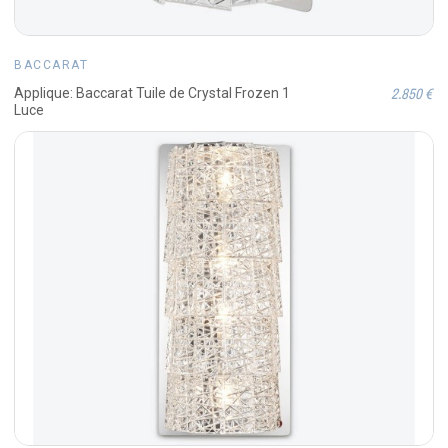
BACCARAT
2.850 €
Applique: Baccarat Tuile de Crystal Frozen 1
Luce