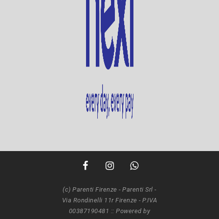
(c) Parenti Firenze - Parenti Srl -
Via Rondinelli 11r Firenze - P.IVA
00387190481 ::
Powered by