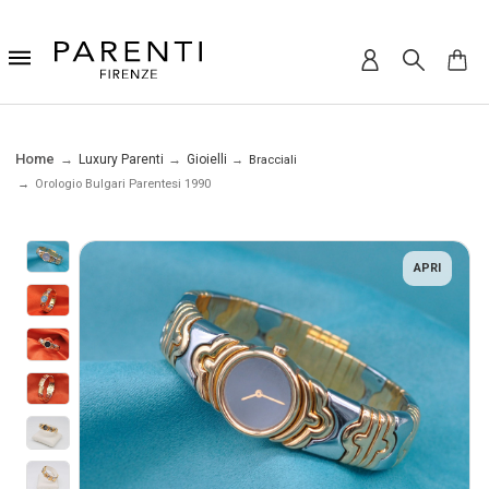
Home
Luxury Parenti
Gioielli
Bracciali
Orologio Bulgari Parentesi 1990
APRI