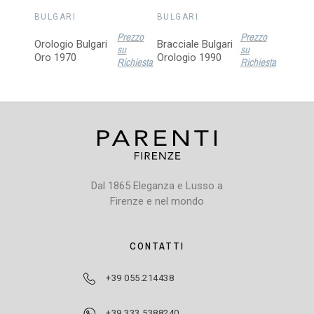
BULGARI
BULGARI
Prezzo
Prezzo
Orologio Bulgari
Bracciale Bulgari
su
su
Oro 1970
Orologio 1990
Richiesta
Richiesta
Dal 1865 Eleganza e Lusso a
Firenze e nel mondo
CONTATTI
+39 055.214438
+39 333.5388240