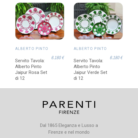
ALBERTO PINTO
ALBERTO PINTO
AL
6.180 €
6.180 €
Servito Tavola:
Servito Tavola:
AR
Alberto Pinto
Alberto Pinto
TA
Jaipur Rosa Set
Jaipur Verde Set
Pin
di 12
di 12
Dal 1865 Eleganza e Lusso a
Firenze e nel mondo