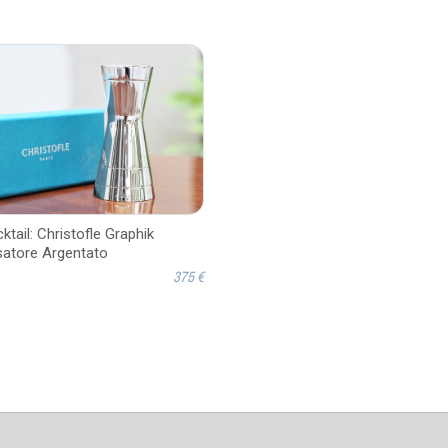
ktail: Christofle Graphik
atore Argentato
375 €